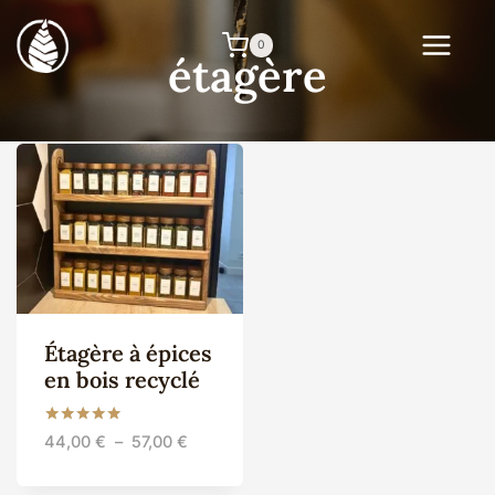
Aller
au
0
étagère
contenu
Étagère à épices
en bois recyclé
Note
Plage
44,00
€
–
57,00
€
5.00
de
sur 5
prix :