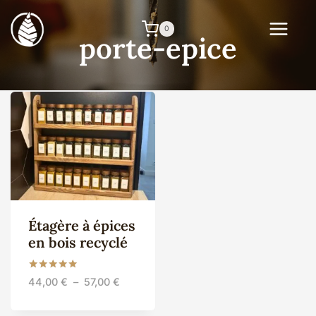
Aller
au
0
porte-epice
contenu
Étagère à épices
en bois recyclé
Note
Plage
44,00
€
–
57,00
€
5.00
de
sur 5
prix :